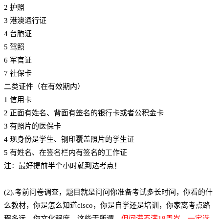
2 护照
3 港澳通行证
4 台胞证
5 驾照
6 军官证
7 社保卡
二类证件（在有效期内）
1 信用卡
2 正面有姓名、背面有签名的银行卡或者公积金卡
3 有照片的医保卡
4 现身份是学生、钢印覆盖照片的学生证
5 有姓名、在签名栏内有签名的工作证
注：最好提前半个小时就到达考点！
(2).考前问卷调查，题目就是问问你准备考试多长时间，你看的什
么教材，你是怎么知道cisco，你是自学还是培训，你家离考点路
程多远，你文化程度，这些无所谓。
但问满不满18周岁，一定选