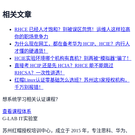
相关文章
RHCE 已经人才饱和？别被误区忽悠！运维人这样拉高
你的职场竞争力
为什么现在网工，都在备考华为 HCIP、HCIE？内行人
才懂的硬通货！
HCIE实验环境哪个机构有真机？别再被“模拟器”骗了！
直接考 HCIP 还是先 HCIA？RHCE 能不能跳过
RHCSA？一次性讲透！
红帽Linux认证零基础怎么选班？苏州这3家授权机构，
千万别报错！
想系统学习相关认证课程？
查看课程体系
G-LAB IT实验室
苏州红帽授权培训中心，成立于 2015 年，专注思科、华为、