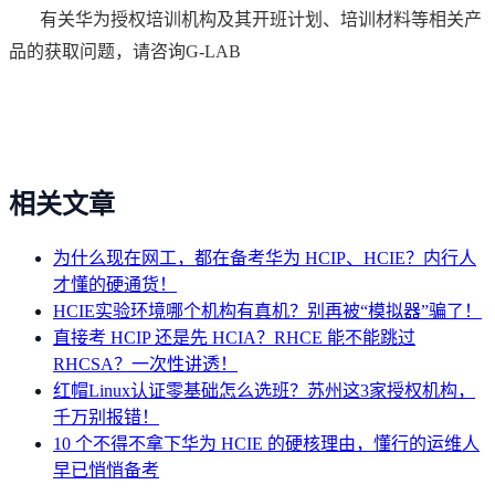
有关华为授权培训机构及其开班计划、培训材料等相关产
品的获取问题，请咨询G-LAB
相关文章
为什么现在网工，都在备考华为 HCIP、HCIE？内行人
才懂的硬通货！
HCIE实验环境哪个机构有真机？别再被“模拟器”骗了！
直接考 HCIP 还是先 HCIA？RHCE 能不能跳过
RHCSA？一次性讲透！
红帽Linux认证零基础怎么选班？苏州这3家授权机构，
千万别报错！
10 个不得不拿下华为 HCIE 的硬核理由，懂行的运维人
早已悄悄备考