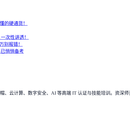
才懂的硬通货！
SA？一次性讲透！
千万别报错！
早已悄悄备考
、云计算、数字安全、AI 等高端 IT 认证与技能培训。资深师资