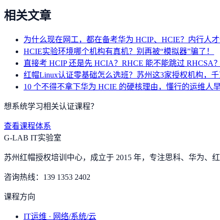
相关文章
为什么现在网工，都在备考华为 HCIP、HCIE？内行人
HCIE实验环境哪个机构有真机？别再被“模拟器”骗了！
直接考 HCIP 还是先 HCIA？RHCE 能不能跳过 RHC
红帽Linux认证零基础怎么选班？苏州这3家授权机构，
10 个不得不拿下华为 HCIE 的硬核理由，懂行的运维人
想系统学习相关认证课程？
查看课程体系
G-LAB IT实验室
苏州红帽授权培训中心，成立于 2015 年，专注思科、华为、红帽
咨询热线：
139 1353 2402
课程方向
IT运维 · 网络/系统/云