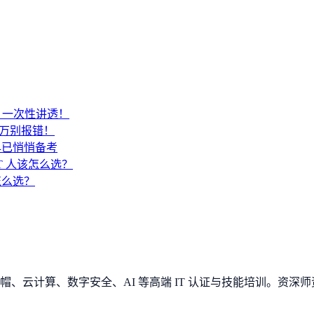
SA？一次性讲透！
千万别报错！
早已悄悄备考
IT 人该怎么选？
 怎么选？
、云计算、数字安全、AI 等高端 IT 认证与技能培训。资深师资