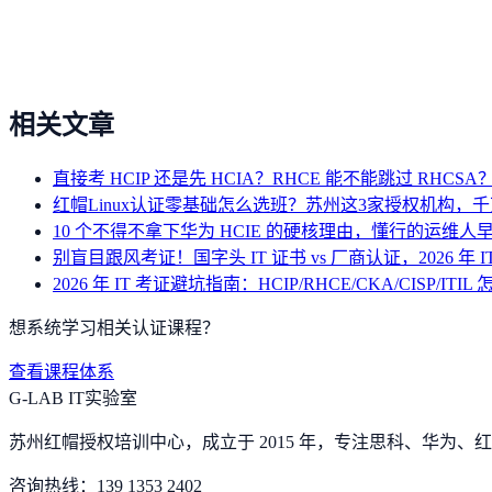
相关文章
直接考 HCIP 还是先 HCIA？RHCE 能不能跳过 RHC
红帽Linux认证零基础怎么选班？苏州这3家授权机构，
10 个不得不拿下华为 HCIE 的硬核理由，懂行的运维人
别盲目跟风考证！国字头 IT 证书 vs 厂商认证，2026 年 
2026 年 IT 考证避坑指南：HCIP/RHCE/CKA/CISP/ITIL
想系统学习相关认证课程？
查看课程体系
G-LAB IT实验室
苏州红帽授权培训中心，成立于 2015 年，专注思科、华为、红帽
咨询热线：
139 1353 2402