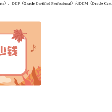
iate）
、
OCP（Oracle Certified Professional）
和
OCM（Oracle Certi