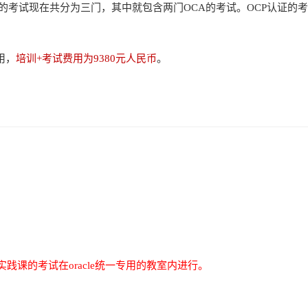
OCP的考试现在共分为三门，其中就包含两门OCA的考试。OCP认证
用，
培训+考试费用为9380元人民币
。
实践课的考试在oracle统一专用的教室内进行。