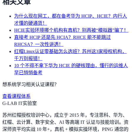
相关文章
为什么现在网工，都在备考华为 HCIP、HCIE？内行人
才懂的硬通货！
HCIE实验环境哪个机构有真机？别再被“模拟器”骗了！
直接考 HCIP 还是先 HCIA？RHCE 能不能跳过
RHCSA？一次性讲透！
红帽Linux认证零基础怎么选班？苏州这3家授权机构，
千万别报错！
10 个不得不拿下华为 HCIE 的硬核理由，懂行的运维人
早已悄悄备考
想系统学习相关认证课程？
查看课程体系
G-LAB IT实验室
苏州红帽授权培训中心，成立于 2015 年，专注思科、华为、
红帽、云计算、数字安全、AI 等高端 IT 认证与技能培训。资
深师资平均实战 10 年+，真机 + 模拟实操环境，
PING 通您的