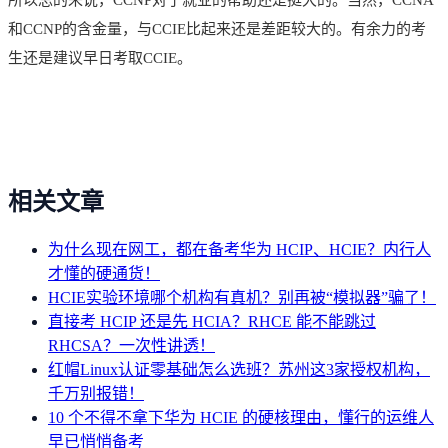
和CCNP的含金量，与CCIE比起来还是差距较大的。有余力的考
生还是建议早日考取CCIE。
相关文章
为什么现在网工，都在备考华为 HCIP、HCIE？内行人
才懂的硬通货！
HCIE实验环境哪个机构有真机？别再被“模拟器”骗了！
直接考 HCIP 还是先 HCIA？RHCE 能不能跳过
RHCSA？一次性讲透！
红帽Linux认证零基础怎么选班？苏州这3家授权机构，
千万别报错！
10 个不得不拿下华为 HCIE 的硬核理由，懂行的运维人
早已悄悄备考