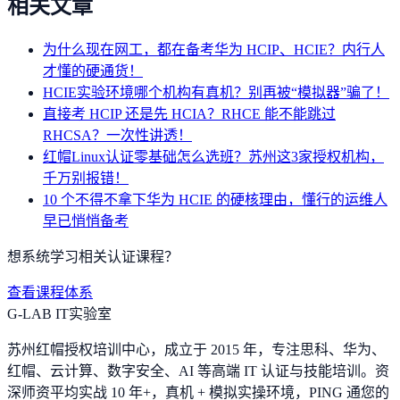
相关文章
为什么现在网工，都在备考华为 HCIP、HCIE？内行人
才懂的硬通货！
HCIE实验环境哪个机构有真机？别再被“模拟器”骗了！
直接考 HCIP 还是先 HCIA？RHCE 能不能跳过
RHCSA？一次性讲透！
红帽Linux认证零基础怎么选班？苏州这3家授权机构，
千万别报错！
10 个不得不拿下华为 HCIE 的硬核理由，懂行的运维人
早已悄悄备考
想系统学习相关认证课程？
查看课程体系
G-LAB IT实验室
苏州红帽授权培训中心，成立于 2015 年，专注思科、华为、
红帽、云计算、数字安全、AI 等高端 IT 认证与技能培训。资
深师资平均实战 10 年+，真机 + 模拟实操环境，
PING 通您的