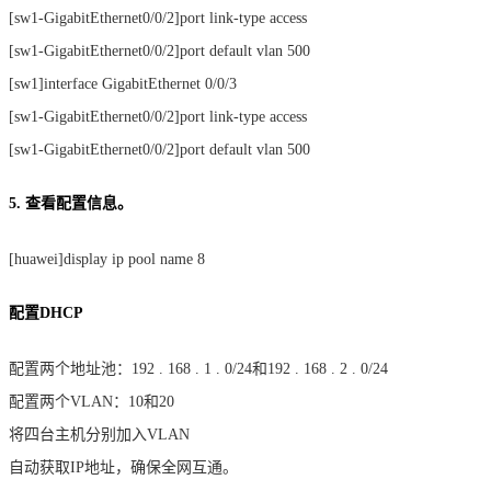
[sw1-GigabitEthernet0/0/2]port link-type access
[sw1-GigabitEthernet0/0/2]port default vlan 500
[sw1]interface GigabitEthernet 0/0/3
[sw1-GigabitEthernet0/0/2]port link-type access
[sw1-GigabitEthernet0/0/2]port default vlan 500
5. 查看配置信息。
[huawei]display ip pool name 8
配置DHCP
配置两个地址池：192 . 168 . 1 . 0/24和192 . 168 . 2 . 0/24
配置两个VLAN：10和20
将四台主机分别加入VLAN
自动获取IP地址，确保全网互通。