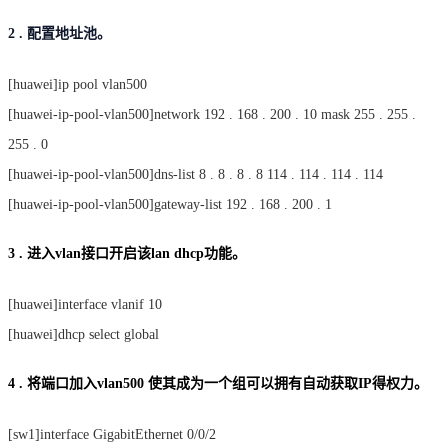
2 . 配置地址池。
[huawei]ip pool vlan500
[huawei-ip-pool-vlan500]network 192 . 168 . 200 . 10 mask 255 . 255 .
255 . 0
[huawei-ip-pool-vlan500]dns-list 8 . 8 . 8 . 8 114 . 114 . 114 . 114
[huawei-ip-pool-vlan500]gateway-list 192 . 168 . 200 . 1
3 . 进入vlan接口开启该lan dhcp功能。
[huawei]interface vlanif 10
[huawei]dhcp select global
4 . 将端口加入vlan500 使其成为一个组可以拥有自动获取IP得权力。
[sw1]interface GigabitEthernet 0/0/2