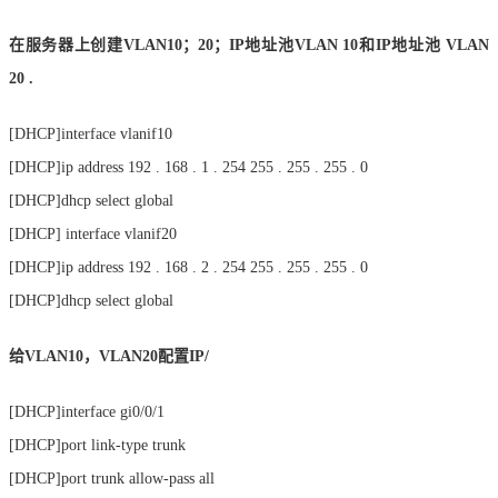
在服务器上创建VLAN10；20；IP地址池VLAN 10和IP地址池 VLAN
20 .
[DHCP]interface vlanif10
[DHCP]ip address 192 . 168 . 1 . 254 255 . 255 . 255 . 0
[DHCP]dhcp select global
[DHCP] interface vlanif20
[DHCP]ip address 192 . 168 . 2 . 254 255 . 255 . 255 . 0
[DHCP]dhcp select global
给VLAN10，VLAN20配置IP/
[DHCP]interface gi0/0/1
[DHCP]port link-type trunk
[DHCP]port trunk allow-pass all