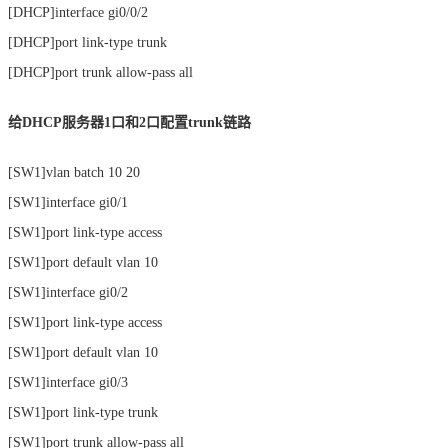
[DHCP]interface gi0/0/2
[DHCP]port link-type trunk
[DHCP]port trunk allow-pass all
给DHCP服务器1口和2口配置trunk链路
[SW1]vlan batch 10 20
[SW1]interface gi0/1
[SW1]port link-type access
[SW1]port default vlan 10
[SW1]interface gi0/2
[SW1]port link-type access
[SW1]port default vlan 10
[SW1]interface gi0/3
[SW1]port link-type trunk
[SW1]port trunk allow-pass all