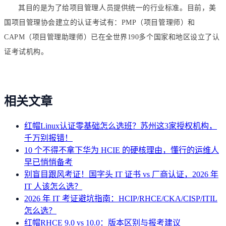
目的
美
其
是为了给项目管理人员提供统一的行业标准。目前，
国项目管理协会
项目管理师
建立的认证考试有：PMP（
）和
CAPM（项目管理助理师）已在全世界190多个国家和地区设立了认
证考试机构。
相关文章
红帽Linux认证零基础怎么选班？苏州这3家授权机构，
千万别报错！
10 个不得不拿下华为 HCIE 的硬核理由，懂行的运维人
早已悄悄备考
别盲目跟风考证！国字头 IT 证书 vs 厂商认证，2026 年
IT 人该怎么选？
2026 年 IT 考证避坑指南：HCIP/RHCE/CKA/CISP/ITIL
怎么选？
红帽RHCE 9.0 vs 10.0：版本区别与报考建议