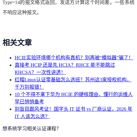
Type=14的报文格式返回，发送方计算这个时间差。一些系统
不响应这种报文。
相关文章
HCIE实验环境哪个机构有真机？别再被“模拟器”骗了！
直接考 HCIP 还是先 HCIA？RHCE 能不能跳过
RHCSA？一次性讲透！
红帽Linux认证零基础怎么选班？苏州这3家授权机构，
千万别报错！
10 个不得不拿下华为 HCIE 的硬核理由，懂行的运维人
早已悄悄备考
别盲目跟风考证！国字头 IT 证书 vs 厂商认证，2026 年
IT 人该怎么选？
想系统学习相关认证课程？