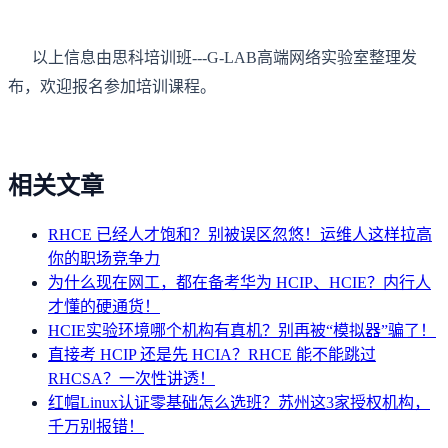
以上信息由思科培训班---G-LAB高端网络实验室整理发
布，欢迎报名参加培训课程。
相关文章
RHCE 已经人才饱和？别被误区忽悠！运维人这样拉高
你的职场竞争力
为什么现在网工，都在备考华为 HCIP、HCIE？内行人
才懂的硬通货！
HCIE实验环境哪个机构有真机？别再被“模拟器”骗了！
直接考 HCIP 还是先 HCIA？RHCE 能不能跳过
RHCSA？一次性讲透！
红帽Linux认证零基础怎么选班？苏州这3家授权机构，
千万别报错！