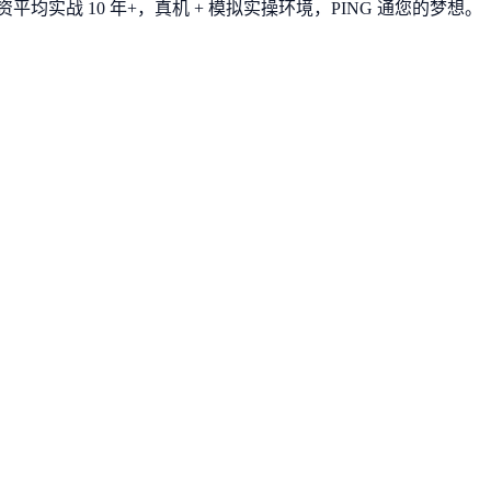
平均实战 10 年+，真机 + 模拟实操环境，
PING 通您的梦想
。