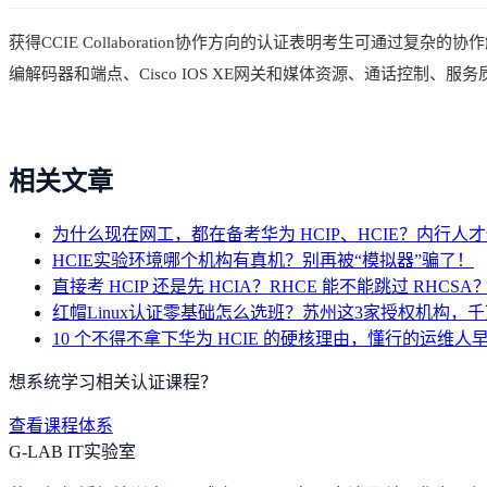
获得CCIE Collaboration协作方向的认证表明考生可通过
编解码器和端点、Cisco IOS XE网关和媒体资源、通话控制
相关文章
为什么现在网工，都在备考华为 HCIP、HCIE？内行人
HCIE实验环境哪个机构有真机？别再被“模拟器”骗了！
直接考 HCIP 还是先 HCIA？RHCE 能不能跳过 RHC
红帽Linux认证零基础怎么选班？苏州这3家授权机构，
10 个不得不拿下华为 HCIE 的硬核理由，懂行的运维人
想系统学习相关认证课程？
查看课程体系
G-LAB IT实验室