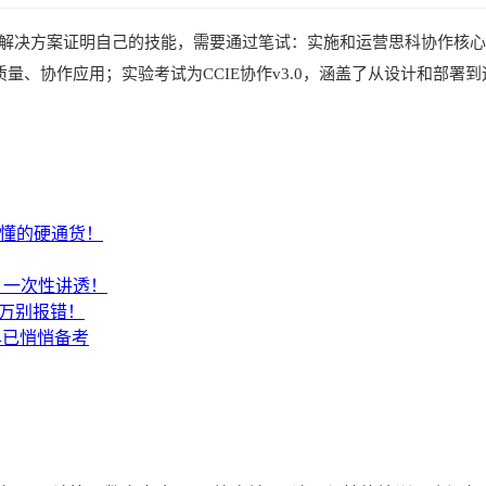
复杂的协作解决方案证明自己的技能，需要通过笔试：实施和运营思科协作核心
、服务质量、协作应用；实验考试为CCIE协作v3.0，涵盖了从设计和
才懂的硬通货！
SA？一次性讲透！
千万别报错！
早已悄悄备考