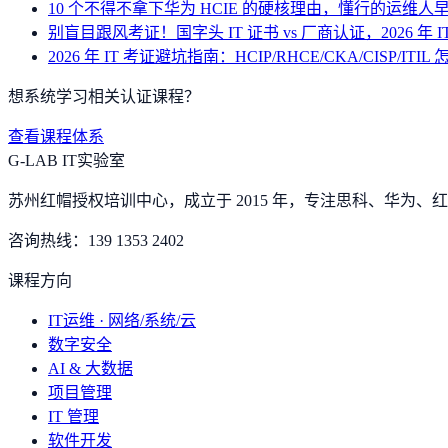
10 个不得不拿下华为 HCIE 的硬核理由，懂行的运维人
别盲目跟风考证！国字头 IT 证书 vs 厂商认证，2026 年 
2026 年 IT 考证避坑指南：HCIP/RHCE/CKA/CISP/ITIL
想系统学习相关认证课程？
查看课程体系
G-LAB IT实验室
苏州红帽授权培训中心，成立于 2015 年，专注思科、华为、红帽
咨询热线：
139 1353 2402
课程方向
IT运维 · 网络/系统/云
数字安全
AI & 大数据
项目管理
IT 管理
软件开发