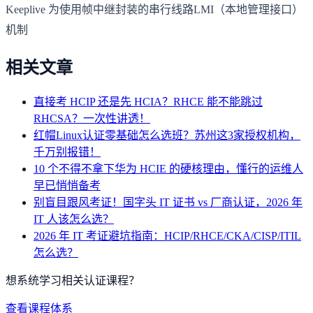
Keeplive 为使用帧中继封装的串行线路LMI（本地管理接口）
机制
相关文章
直接考 HCIP 还是先 HCIA？RHCE 能不能跳过
RHCSA？一次性讲透！
红帽Linux认证零基础怎么选班？苏州这3家授权机构，
千万别报错！
10 个不得不拿下华为 HCIE 的硬核理由，懂行的运维人
早已悄悄备考
别盲目跟风考证！国字头 IT 证书 vs 厂商认证，2026 年
IT 人该怎么选？
2026 年 IT 考证避坑指南：HCIP/RHCE/CKA/CISP/ITIL
怎么选？
想系统学习相关认证课程？
查看课程体系