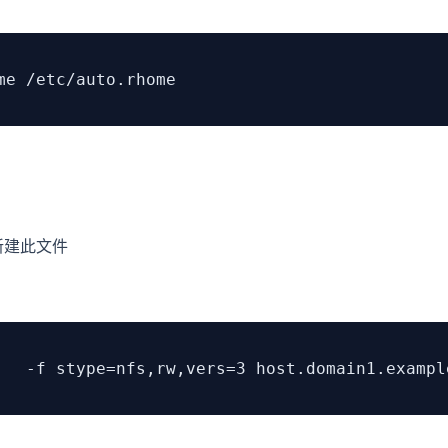
me /etc/auto.rhome
，需新建此文件
   -f stype=nfs,rw,vers=3 host.domain1.exampl