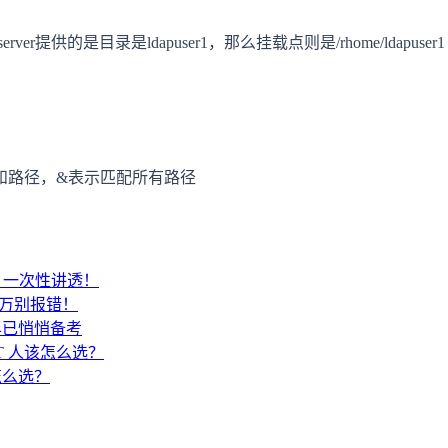
r提供的是目录是ldapuser1，那么挂载点则是/rhome/ldapuser1
server的地址和路径，&表示匹配所有路径
SA？一次性讲透！
千万别报错！
早已悄悄备考
IT 人该怎么选？
 怎么选？