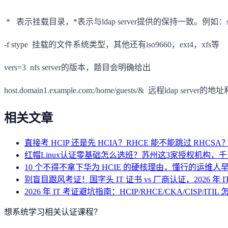
* 表示挂载目录，*表示与ldap server提供的保持一致。例如：serve
-f stype 挂载的文件系统类型，其他还有iso9660，ext4，xfs等
vers=3 nfs server的版本，题目会明确给出
host.domain1.example.com:/home/guests/& 远程ldap 
相关文章
直接考 HCIP 还是先 HCIA？RHCE 能不能跳过 RHC
红帽Linux认证零基础怎么选班？苏州这3家授权机构，
10 个不得不拿下华为 HCIE 的硬核理由，懂行的运维人
别盲目跟风考证！国字头 IT 证书 vs 厂商认证，2026 年 
2026 年 IT 考证避坑指南：HCIP/RHCE/CKA/CISP/ITIL
想系统学习相关认证课程？