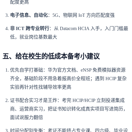
配度更高
电子信息、自动化
：5G、物联网 IoT 方向匹配度强
非 ICT 跨专业转行
：从 Datacom HCIA 入手，入门门槛最
低，就业岗位基数最大
五、给在校生的低成本备考小建议
优先自学打基础：华为官方文档、eNSP 免费模拟器资源
齐全，基础阶段不用急着报高价全程班；遇到 HCIP 复杂
实验再针对性找辅导效率更高
证书配合实习才是王炸：考完 HCIP/HCIP 立刻投递集成
商、运营商实习，把证书知识转化成真实项目写进简历，
面试说服力翻倍
时间分配别失衡：考证不能挤占专业课、四六级、毕业设