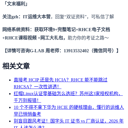
「文末福利」
关注gzh：IT运维大本营
，回复“双证资料”，可私信了解
网络系统资料：获取环境9+完整笔记+RHCE电子文档
+RHCE课程视频 +网工大礼包，
助力你的考证之路～
【详情可咨询G-LAB 周老师：13913532402（微信同号）】
相关文章
直接考 HCIP 还是先 HCIA？RHCE 能不能跳过
RHCSA？一次性讲透！
红帽Linux认证零基础怎么选班？苏州这3家授权机构，
千万别报错！
10 个不得不拿下华为 HCIE 的硬核理由，懂行的运维人
早已悄悄备考
别盲目跟风考证！国字头 IT 证书 vs 厂商认证，2026 年
IT 人该怎么选？