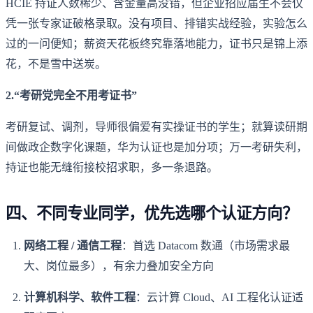
HCIE 持证人数稀少、含金量高没错，但企业招应届生不会仅
凭一张专家证破格录取。没有项目、排错实战经验，实验怎么
过的一问便知；薪资天花板终究靠落地能力，证书只是锦上添
花，不是雪中送炭。
2.“考研党完全不用考证书”
考研复试、调剂，导师很偏爱有实操证书的学生；就算读研期
间做政企数字化课题，华为认证也是加分项；万一考研失利，
持证也能无缝衔接校招求职，多一条退路。
四、不同专业同学，优先选哪个认证方向？
网络工程 / 通信工程
：首选 Datacom 数通（市场需求最
大、岗位最多），有余力叠加安全方向
计算机科学、软件工程
：云计算 Cloud、AI 工程化认证适