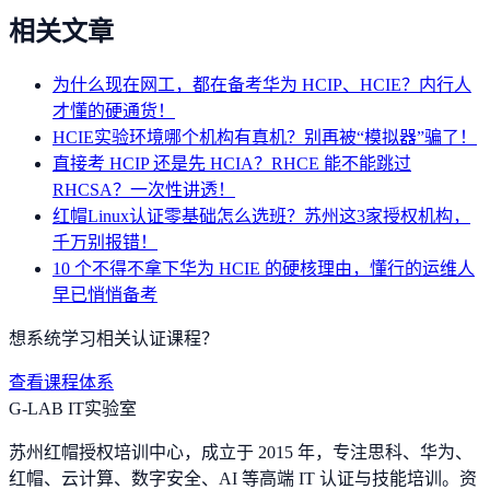
相关文章
为什么现在网工，都在备考华为 HCIP、HCIE？内行人
才懂的硬通货！
HCIE实验环境哪个机构有真机？别再被“模拟器”骗了！
直接考 HCIP 还是先 HCIA？RHCE 能不能跳过
RHCSA？一次性讲透！
红帽Linux认证零基础怎么选班？苏州这3家授权机构，
千万别报错！
10 个不得不拿下华为 HCIE 的硬核理由，懂行的运维人
早已悄悄备考
想系统学习相关认证课程？
查看课程体系
G-LAB IT实验室
苏州红帽授权培训中心，成立于 2015 年，专注思科、华为、
红帽、云计算、数字安全、AI 等高端 IT 认证与技能培训。资