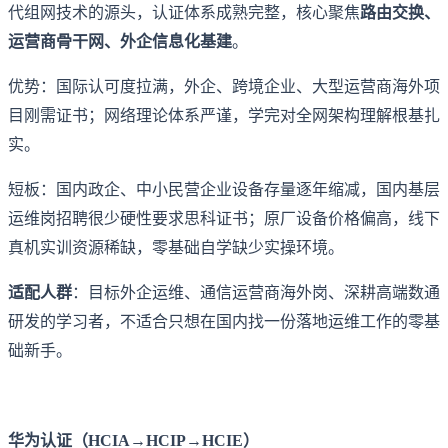
代组网技术的源头，认证体系成熟完整，核心聚焦
路由交换、
运营商骨干网、外企信息化基建
。
优势：国际认可度拉满，外企、跨境企业、大型运营商海外项
目刚需证书；网络理论体系严谨，学完对全网架构理解根基扎
实。
短板：国内政企、中小民营企业设备存量逐年缩减，国内基层
运维岗招聘很少硬性要求思科证书；原厂设备价格偏高，线下
真机实训资源稀缺，零基础自学缺少实操环境。
适配人群
：目标外企运维、通信运营商海外岗、深耕高端数通
研发的学习者，不适合只想在国内找一份落地运维工作的零基
础新手。
华为认证（HCIA→HCIP→HCIE）