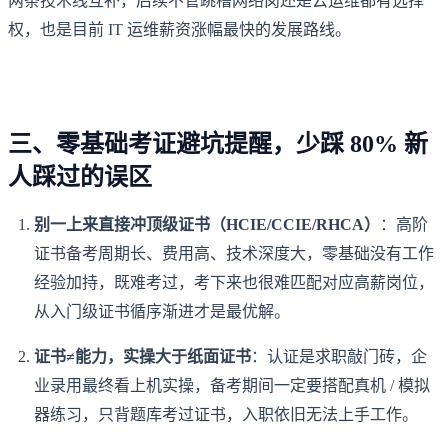
两条技术线互补，后续不管跳槽网络岗还是云运维都有选择
权，也是目前 IT 运维薪资涨幅最快的发展路线。
三、零基础考证避坑提醒，少踩 80% 新
人踩过的误区
别一上来直接冲顶级证书（HCIE/CCIE/RHCA）
：高阶
证书备考周期长、费用高、技术深度大，零基础没有工作
经验加持，既难考过，考下来也很难匹配对应高薪岗位，
从入门级证书循序渐进才是最优解。
证书≠能力，实操大于纸面证书
：认证是求职敲门砖，企
业录用最终看上机实操，备考期间一定要搭配真机 / 模拟
器练习，只背题库考过证书，入职依旧无法上手工作。