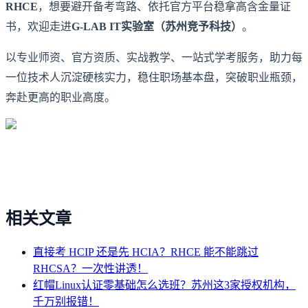
RHCE
，想要避开备考弯路、依托官方平台稳拿高含金量证
书，欢迎走进
G-LAB IT实验室（苏州竞予科技）
。
以专业师资、官方资质、实战教学、一站式学考服务，助力每
一位技术人沉淀硬核实力，稳住职场基本盘，突破职业瓶颈，
奔赴更高的职业高度。
相关文章
直接考 HCIP 还是先 HCIA？RHCE 能不能跳过
RHCSA？一次性讲透！
红帽Linux认证零基础怎么选班？苏州这3家授权机构，
千万别报错！