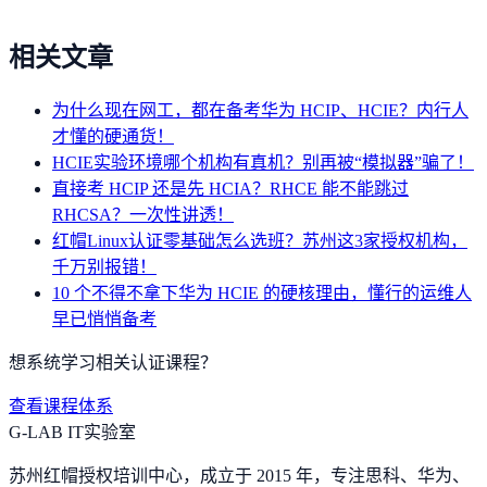
相关文章
为什么现在网工，都在备考华为 HCIP、HCIE？内行人
才懂的硬通货！
HCIE实验环境哪个机构有真机？别再被“模拟器”骗了！
直接考 HCIP 还是先 HCIA？RHCE 能不能跳过
RHCSA？一次性讲透！
红帽Linux认证零基础怎么选班？苏州这3家授权机构，
千万别报错！
10 个不得不拿下华为 HCIE 的硬核理由，懂行的运维人
早已悄悄备考
想系统学习相关认证课程？
查看课程体系
G-LAB IT实验室
苏州红帽授权培训中心，成立于 2015 年，专注思科、华为、