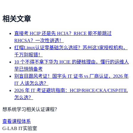
相关文章
直接考 HCIP 还是先 HCIA？RHCE 能不能跳过
RHCSA？一次性讲透！
红帽Linux认证零基础怎么选班？苏州这3家授权机构，
千万别报错！
10 个不得不拿下华为 HCIE 的硬核理由，懂行的运维人
早已悄悄备考
别盲目跟风考证！国字头 IT 证书 vs 厂商认证，2026 年
IT 人该怎么选？
2026 年 IT 考证避坑指南：HCIP/RHCE/CKA/CISP/ITIL
怎么选？
想系统学习相关认证课程？
查看课程体系
G-LAB IT实验室