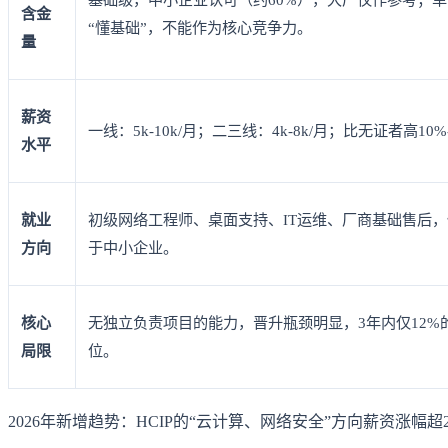
含金
“懂基础”，不能作为核心竞争力。
量
薪资
一线：5k-10k/月；二三线：4k-8k/月；比无证者高10
水平
就业
初级网络工程师、桌面支持、IT运维、厂商基础售后，
方向
于中小企业。
核心
无独立负责项目的能力，晋升瓶颈明显，3年内仅12%
局限
位。
2026年新增趋势：HCIP的“云计算、网络安全”方向薪资涨幅超2