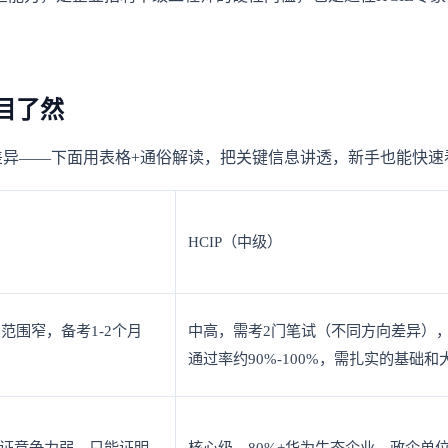
目了然
核心差异——下面用表格+通俗解读，把关键信息讲透，新手也能快速
HCIP（中级）
范围窄，备考1-2个月
中高，需考2门笔试（不同方向差异），
通过率约90%-100%，需扎实的基础
单证竞争力弱，只能证明
核心级，80%+华为生态企业、政企单