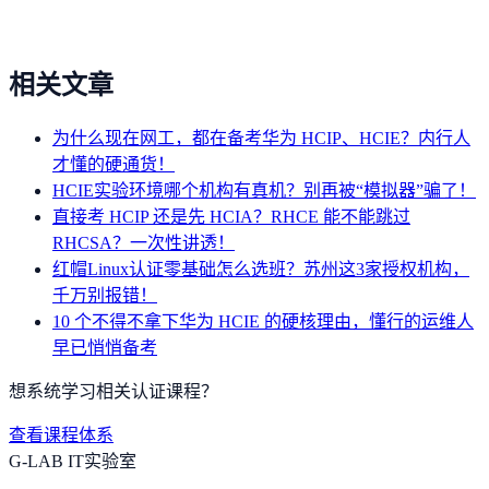
相关文章
为什么现在网工，都在备考华为 HCIP、HCIE？内行人
才懂的硬通货！
HCIE实验环境哪个机构有真机？别再被“模拟器”骗了！
直接考 HCIP 还是先 HCIA？RHCE 能不能跳过
RHCSA？一次性讲透！
红帽Linux认证零基础怎么选班？苏州这3家授权机构，
千万别报错！
10 个不得不拿下华为 HCIE 的硬核理由，懂行的运维人
早已悄悄备考
想系统学习相关认证课程？
查看课程体系
G-LAB IT实验室