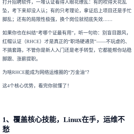
打开招聘软件，一堆认证看得人眼花缭乱：有的吹得天花乱
坠，考下来却没人认；有的只考理论，拿证后上项目还是手忙
脚乱；还有的局限性极强，换个岗位就彻底失效……
如果你也在纠结“考哪个证最有用”，听一句劝：别盲目跟风，
红帽认证（RHCE）才是真正的“职场硬通货”——不玩虚的、
不搞套路，不管你是新人入门还是老手转型，它都能帮你站稳
脚跟、涨薪提职。
为啥RHCE能成为网络运维圈的“万金油”？
这4个核心优势，看完你就懂了！
1、覆盖核心技能，Linux在手，运维不
愁