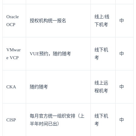
Oracle
线上/线
授权机构统一报名
中
OCP
下机考
VMwar
线下机
VUE预约，随约随考
中
e VCP
考
线上远
CKA
随约随考
中
程机考
每月官方统一组织安排（上
线下机
CISP
中
半年时间已出）
考