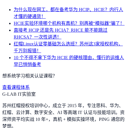
为什么现在网工，都在备考华为 HCIP、HCIE？内行人
才懂的硬通货！
HCIE实验环境哪个机构有真机？别再被“模拟器”骗了！
直接考 HCIP 还是先 HCIA？RHCE 能不能跳过
RHCSA？一次性讲透！
红帽Linux认证零基础怎么选班？苏州这3家授权机构，
千万别报错！
10 个不得不拿下华为 HCIE 的硬核理由，懂行的运维人
早已悄悄备考
想系统学习相关认证课程？
查看课程体系
G-LAB IT实验室
苏州红帽授权培训中心，成立于 2015 年，专注思科、华为、
红帽、云计算、数字安全、AI 等高端 IT 认证与技能培训。资
深师资平均实战 10 年+，真机 + 模拟实操环境，
PING 通您的
梦想
。