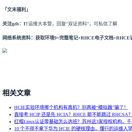
「文末福利」
关注gzh：I
T运维大本营，回复“双证资料”，可私信了解
网络系统资料：获取环境9+完整笔记+RHCE电子文档+RHCE
相关文章
HCIE实验环境哪个机构有真机？别再被“模拟器”骗了！
直接考 HCIP 还是先 HCIA？RHCE 能不能跳过 RHC
红帽Linux认证零基础怎么选班？苏州这3家授权机构，
10 个不得不拿下华为 HCIE 的硬核理由，懂行的运维人