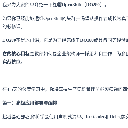
我来为大家简单介绍一下
红帽OpenShift（DO280）
。
如果你已经能够运维OpenShift的集群并渴望从操作者成长为
的必修课。
DO280
不是入门课，它是为已经完成了
DO180
或具备同等经验的
它的核心目标
是教你如何像企业架构师一样思考和工作，为多
实战
技能。
在4-5天的深度学习中，你将掌握生产集群管理员必须精通的
四
第一：高级应用部署与编排
超越基础部署,你将学会使用声明式清单、Kustomize和He