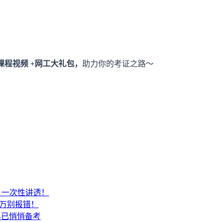
课程视频 +网工大礼包，
助力你的考证之路～
SA？一次性讲透！
千万别报错！
早已悄悄备考