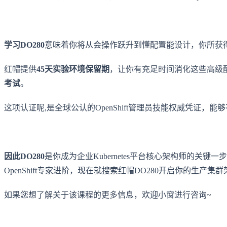
学习DO280
意味着你将从会操作跃升到懂配置能设计，你所获得的
红帽提供
45天实验环境保留期
，让你有充足时间消化这些高级
考试
。
这项认证呢,是全球公认的OpenShift管理员技能权威凭证，
因此DO280
是你成为企业Kubernetes平台核心架构师的
OpenShift专家进阶，现在就搜索红帽DO280开启你的生产集
如果您想了解关于该课程的更多信息，欢迎小窗进行咨询~