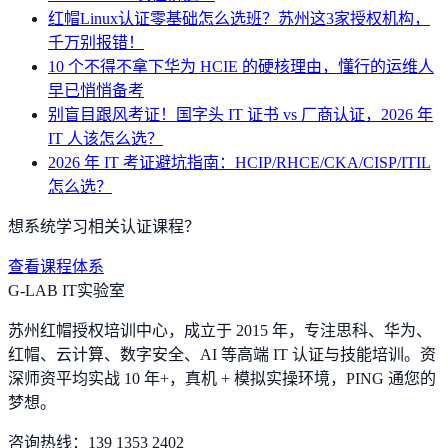
红帽Linux认证零基础怎么选班？苏州这3家授权机构，
千万别报错！
10 个不得不拿下华为 HCIE 的硬核理由，懂行的运维人
早已悄悄备考
别盲目跟风考证！国字头 IT 证书 vs 厂商认证，2026 年
IT 人该怎么选？
2026 年 IT 考证避坑指南：HCIP/RHCE/CKA/CISP/ITIL
怎么选？
想系统学习相关认证课程？
查看课程体系
G-LAB IT实验室
苏州红帽授权培训中心，成立于 2015 年，专注思科、华为、
红帽、云计算、数字安全、AI 等高端 IT 认证与技能培训。资
深师资平均实战 10 年+，真机 + 模拟实操环境，
PING 通您的
梦想
。
咨询热线：
139 1353 2402