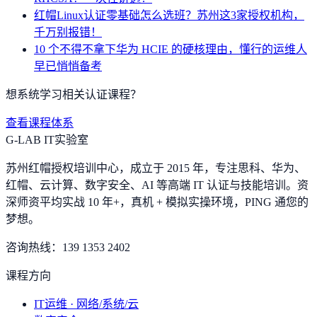
红帽Linux认证零基础怎么选班？苏州这3家授权机构，
千万别报错！
10 个不得不拿下华为 HCIE 的硬核理由，懂行的运维人
早已悄悄备考
想系统学习相关认证课程？
查看课程体系
G-LAB IT实验室
苏州红帽授权培训中心，成立于 2015 年，专注思科、华为、
红帽、云计算、数字安全、AI 等高端 IT 认证与技能培训。资
深师资平均实战 10 年+，真机 + 模拟实操环境，
PING 通您的
梦想
。
咨询热线：
139 1353 2402
课程方向
IT运维 · 网络/系统/云