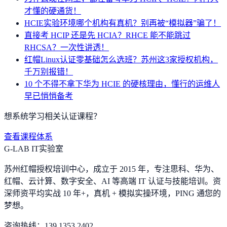
才懂的硬通货！
HCIE实验环境哪个机构有真机？别再被“模拟器”骗了！
直接考 HCIP 还是先 HCIA？RHCE 能不能跳过
RHCSA？一次性讲透！
红帽Linux认证零基础怎么选班？苏州这3家授权机构，
千万别报错！
10 个不得不拿下华为 HCIE 的硬核理由，懂行的运维人
早已悄悄备考
想系统学习相关认证课程？
查看课程体系
G-LAB IT实验室
苏州红帽授权培训中心，成立于 2015 年，专注思科、华为、
红帽、云计算、数字安全、AI 等高端 IT 认证与技能培训。资
深师资平均实战 10 年+，真机 + 模拟实操环境，
PING 通您的
梦想
。
咨询热线：
139 1353 2402