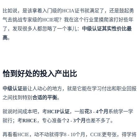
比如说，是该拿着入门级的HCIA证书就满足了，还是鼓起勇
气去挑战专家级的HCIE呢？我在这个行业里摸爬滚打好些年
了，发现很多人都忽略了一个事儿：
中级认证其实性价比最
高
。
恰到好处的投入产出比
中级认证
最让人动心的地方，就是它能在学习付出和职业回报
之间找到特别
合适的平衡
。
就说时间成本吧，考
HCIP认证
，一般
花3 - 4个月
系统学一学
就行；考
RHCE
，专心准备个
2 - 3个月
也差不多了。
再看看HCIE，动不动就得学8 - 10个月，CCIE更夸张，得学将