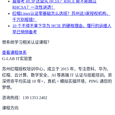
直接考 HCIP 还是先 HCIA？RHCE 能不能跳过
RHCSA？一次性讲透！
红帽Linux认证零基础怎么选班？苏州这3家授权机构，
千万别报错！
10 个不得不拿下华为 HCIE 的硬核理由，懂行的运维人
早已悄悄备考
想系统学习相关认证课程？
查看课程体系
G-LAB IT实验室
苏州红帽授权培训中心，成立于 2015 年，专注思科、华为、
红帽、云计算、数字安全、AI 等高端 IT 认证与技能培训。资
深师资平均实战 10 年+，真机 + 模拟实操环境，
PING 通您的
梦想
。
咨询热线：
139 1353 2402
课程方向