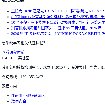
直接考 HCIP 还是先 HCIA？RHCE 能不能跳过 RHC
红帽Linux认证零基础怎么选班？苏州这3家授权机构，
10 个不得不拿下华为 HCIE 的硬核理由，懂行的运维人
别盲目跟风考证！国字头 IT 证书 vs 厂商认证，2026 年 
2026 年 IT 考证避坑指南：HCIP/RHCE/CKA/CISP/ITIL
想系统学习相关认证课程？
查看课程体系
G-LAB IT实验室
苏州红帽授权培训中心，成立于 2015 年，专注思科、华为、红帽
咨询热线：
139 1353 2402
课程方向
IT运维 · 网络/系统/云
数字安全