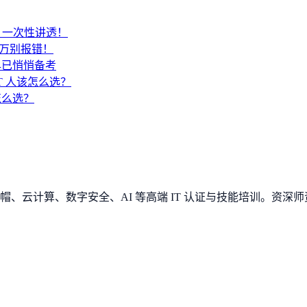
SA？一次性讲透！
千万别报错！
早已悄悄备考
IT 人该怎么选？
 怎么选？
、云计算、数字安全、AI 等高端 IT 认证与技能培训。资深师资