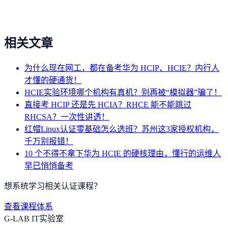
相关文章
为什么现在网工，都在备考华为 HCIP、HCIE？内行人
才懂的硬通货！
HCIE实验环境哪个机构有真机？别再被“模拟器”骗了！
直接考 HCIP 还是先 HCIA？RHCE 能不能跳过
RHCSA？一次性讲透！
红帽Linux认证零基础怎么选班？苏州这3家授权机构，
千万别报错！
10 个不得不拿下华为 HCIE 的硬核理由，懂行的运维人
早已悄悄备考
想系统学习相关认证课程？
查看课程体系
G-LAB IT实验室