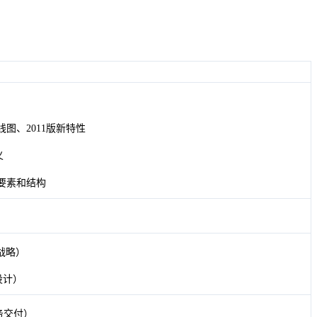
路线图、2011版新特性
义
要素和结构
服务战略）
务设计）
 （服务交付）