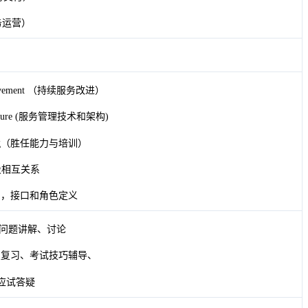
（服务运营）
Improvement （持续服务改进）
hitecture (服务管理技术和架构)
aining（胜任能力与培训）
段相互关系
关系，接口和角色定义
、问题讲解、讨论
考点复习、考试技巧辅导、
应试答疑