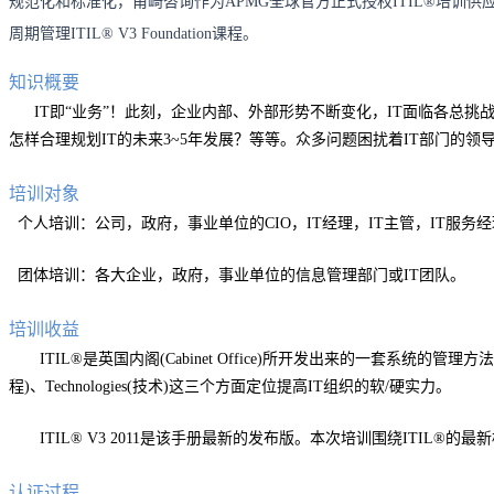
规范化和标准化，甫崎咨询作为APMG全球官方正式授权ITIL®培训
周期管理ITIL® V3 Foundation课程。
知识概要
IT即“业务”！此刻，企业内部、外部形势不断变化，IT面临各总挑战。
怎样合理规划IT的未来3~5年发展？等等。众多问题困扰着IT部门的领
培训对象
个人培训：公司，政府，事业单位的CIO，IT经理，IT主管，IT服务
团体培训：各大企业，政府，事业单位的信息管理部门或IT团队。
培训收益
ITIL®是英国内阁(Cabinet Office)所开发出来的一套系统的
程)、Technologies(技术)这三个方面定位提高IT组织的软/硬实力。
ITIL® V3 2011是该手册最新的发布版。本次培训围绕ITIL®
认证过程